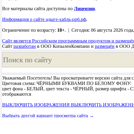
Все материалы сайта доступны по
Лицензии
.
Информация о сайте адыге-хабль-црб.рф
.
Ограничение по возрасту:
18+
. | Сегодня: 06 августа 2026 года,
Сайт является Российским программным продуктом и размещё
Сайт
разработан
в ООО КопыленКомпани и
размещён
в ООО До
Уважаемый Посетитель! Вы просматриваете версию сайта для 
Цветовая схема: ЧЁРНЫМИ БУКВАМИ ПО БЕЛОМУ ФОНУ:
цвет фона - БЕЛЫЙ, цвет текста - ЧЁРНЫЙ, размер шрифта -
отображаются
ВЫКЛЮЧИТЬ ИЗОБРАЖЕНИЯ
ВЫКЛЮЧИТЬ ИЗОБРАЖЕН
Выбрать другой вариант просмотра сайта →
© 2018 - 2026 Республиканское государственное бюджетное у
↑ Вверх ↑
|
Главная
|
Обратная связь
|
Карта сайта
|
Осно