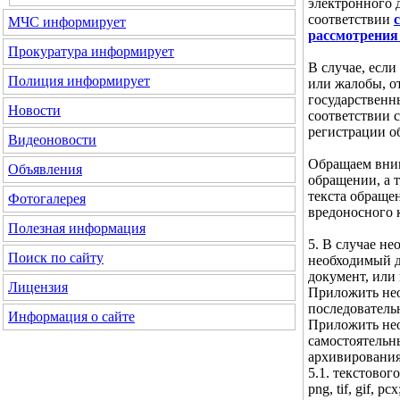
электронного 
соответствии
МЧС
информирует
рассмотрения
Прокуратура
информирует
В случае, если
Полиция
информирует
или жалобы, о
государственн
Новости
соответствии с
регистрации о
Видеоновости
Обращаем вним
Объявления
обращении, а 
текста обраще
Фотогалерея
вредоносного 
Полезная информация
5. В случае н
Поиск по сайту
необходимый д
документ, или
Лицензия
Приложить нео
последователь
Информация о сайте
Приложить нео
самостоятельн
архивирования
5.1. текстового 
png, tif, gif, pcx