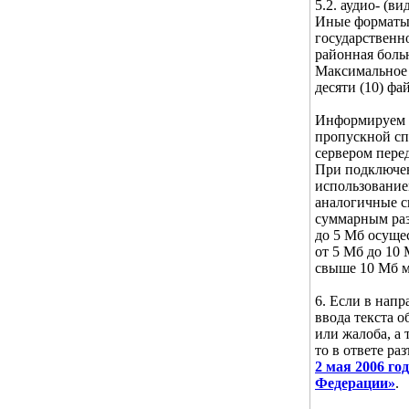
5.2. аудио- (ви
Иные форматы 
государственн
районная боль
Максимальное 
десяти (10) фа
Информируем В
пропускной сп
сервером пере
При подключен
использование
аналогичные ск
суммарным ра
до 5 Мб осущес
от 5 Мб до 10
свыше 10 Мб м
6. Если в нап
ввода текста 
или жалоба, а 
то в ответе ра
2 мая 2006 г
Федерации»
.