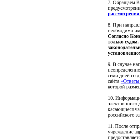
7. Обращаем В
предусмотре
рассмотрения
8. При направ
необходимо им
Согласно Кон
только судом.
законодатель
установленно
9. В случае н
неопределенног
семи дней со 
сайта
«Ответы 
которой разме
10. Информаци
электронного д
касающиеся ча
российского за
11. После отп
учреждение зд
предоставляет