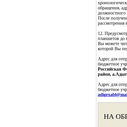
хронологическ
обращения, ад
должностного 
После получен
рассмотрения 
12. Предусмот
планшетов до 
Вы можете чита
которой Вы п
Адрес для отп
бюджетное учр
Российская Ф
район, а.Адыг
Адрес для отп
бюджетное учр
adigexabl@mai
НА ОБ