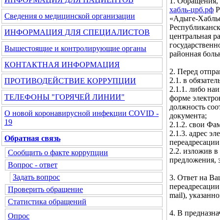
1. Обращения,
хабль-црб.рф
Р
Сведения о медицинской организации
«Адыге-Хабльс
Республиканск
ИНФОРМАЦИЯ ДЛЯ СПЕЦИАЛИСТОВ
центральная р
государственн
Вышестоящие и контролирующие органы
районная боль
КОНТАКТНАЯ ИНФОРМАЦИЯ
2. Перед отпр
2.1. в обязате
ПРОТИВОДЕЙСТВИЕ КОРРУПЦИИ
2.1.1. либо н
ТЕЛЕФОНЫ "ГОРЯЧЕЙ ЛИНИИ"
форме электро
должность соо
О новой коронавирусной инфекции COVID -
документа;
19
2.1.2. свои Фа
2.1.3. адрес 
Обратная связь
переадресации
2.2. изложив в
Сообщить о факте коррупции
предложения, 
Вопрос - ответ
Задать вопрос
3. Ответ на В
переадресации
Проверить обращение
mail), указан
Статистика обращений
4. В предназн
Опрос