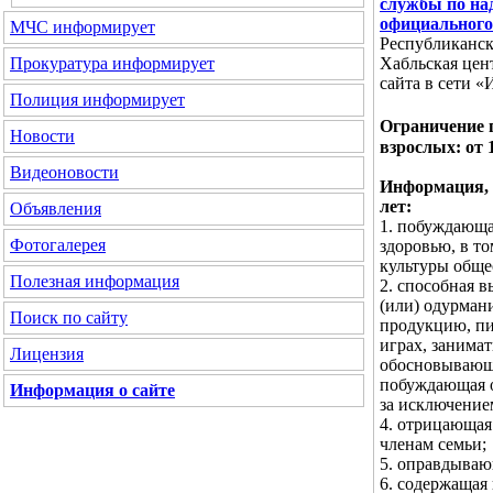
службы по над
официального
МЧС
информирует
Республиканск
Хабльская цен
Прокуратура
информирует
сайта в сети «
Полиция
информирует
Ограничение 
Новости
взрослых: от 
Видеоновости
Информация, з
лет:
Объявления
1. побуждающа
Фотогалерея
здоровью, в т
культуры обще
Полезная информация
2. способная в
(или) одурман
Поиск по сайту
продукцию, пи
играх, занима
Лицензия
обосновывающа
побуждающая о
Информация о сайте
за исключение
4. отрицающая
членам семьи;
5. оправдываю
6. содержащая