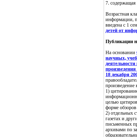
7. содержащая
Возрастная кл
информации, п
введена с 1 се
детей от инф
Публикации н
На основании
научных, уче
деятельности 
произведения
18 декабря 20
правообладате
произведение 
1) цитировани
информационны
целью цитиров
форме обзоров
2) отдельных 
газетах и дру
письменных пр
архивами по з
образовательн