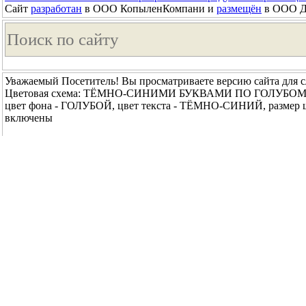
Сайт
разработан
в ООО КопыленКомпани и
размещён
в ООО До
Уважаемый Посетитель! Вы просматриваете версию сайта для 
Цветовая схема: ТЁМНО-СИНИМИ БУКВАМИ ПО ГОЛУБО
цвет фона - ГОЛУБОЙ, цвет текста - ТЁМНО-СИНИЙ, размер
включены
ВЫКЛЮЧИТЬ ИЗОБРАЖЕНИЯ
ВЫКЛЮЧИТЬ ИЗОБРАЖЕН
Выбрать другой вариант просмотра сайта →
© 2018 - 2026 Республиканское государственное бюджетное у
↑ Вверх ↑
|
Главная
|
Обратная связь
|
Карта сайта
|
Основ