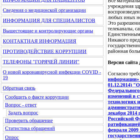
Все материалы
учреждения зд
Сведения о медицинской организации
воспроизведен
любых иных но
ИНФОРМАЦИЯ ДЛЯ СПЕЦИАЛИСТОВ
Это разрешени
телеканалы, с
Вышестоящие и контролирующие органы
Единственным 
Никакого пред
КОНТАКТНАЯ ИНФОРМАЦИЯ
государственн
районная больн
ПРОТИВОДЕЙСТВИЕ КОРРУПЦИИ
ТЕЛЕФОНЫ "ГОРЯЧЕЙ ЛИНИИ"
Версия сайта
О новой коронавирусной инфекции COVID -
Согласно тре
19
информации» Ф
01.12.2014) "
Обратная связь
Федерального 
изменений в 
Сообщить о факте коррупции
технологиях 
Вопрос - ответ
администрат
Задать вопрос
декабря 2014 
Российской Ф
Проверить обращение
ратификацией
Статистика обращений
февраля 2009 
государствен
Опрос