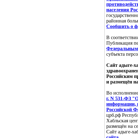
противодейств
населения Ро
государственн
районная боль
Сообшить о ф
В соответстви
Публикация пе
Федеральным 
субъекта перс
Сайт адыге-х
здравоохране
Российским 
и размещён н
Во исполнени
г. N 531-ФЗ "
информации, 
Российской Ф
црб.рф Респуб
Хабльская цен
размещён на с
Сайт адыге-ха
сайта
.